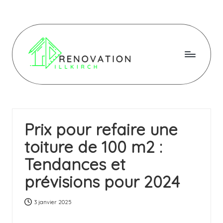
Skip
to
content
R
e
n
Prix pour refaire une
o
toiture de 100 m2 :
v
Tendances et
a
prévisions pour 2024
ti
o
3 janvier 2025
n