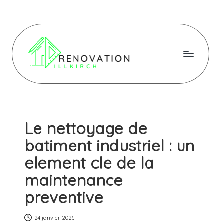
Skip
to
content
R
e
n
Le nettoyage de
o
batiment industriel : un
v
element cle de la
a
maintenance
ti
preventive
o
n
24 janvier 2025