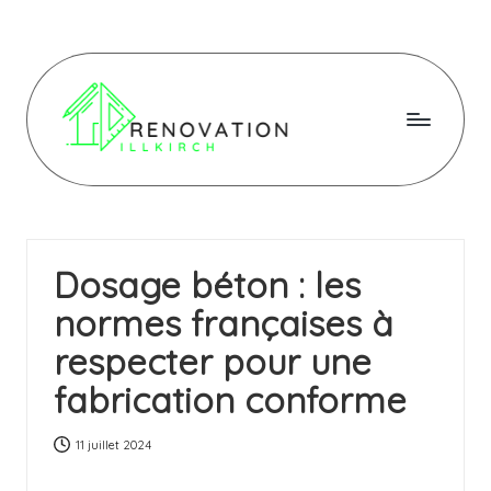
Skip
to
content
R
e
n
Dosage béton : les
o
normes françaises à
v
respecter pour une
a
fabrication conforme
ti
o
11 juillet 2024
n