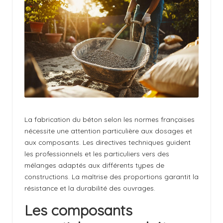
il
l
k
ir
c
h
La fabrication du béton selon les normes françaises
nécessite une attention particulière aux dosages et
aux composants. Les directives techniques guident
les professionnels et les particuliers vers des
mélanges adaptés aux différents types de
constructions. La maîtrise des proportions garantit la
résistance et la durabilité des ouvrages.
Les composants